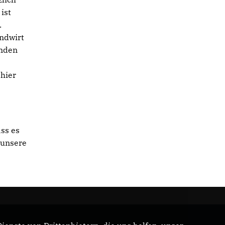
ist
.
andwirt
enden
 hier
ass es
 unsere
r