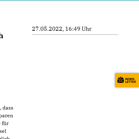
27.05.2022, 16:49 Uhr
h
, dass
paren
 für
sel
lich