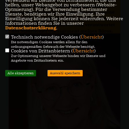
verwenden wir Dienste von Drittanbietern, die uns
helfen, unser Webangebot zu verbessern (Website-
für die Koordination der Arbeit in meinen
Optmierung). Für die Verwendung bestimmter
Abgeordnetenbüros. Zudem betreut er meine
Dienste, benötigen wir Ihre Einwilligung. Ihre
Arbeit im Haushaltsausschuss sowie meine
Einwilligung können Sie jederzeit widerrufen. Weitere
Informationen finden Sie in unserer
agrarpolitischen Initiativen und verantwortet
Datenschutzerklärung
.
das Stakeholder-Management meines Büros.
Technisch notwendige Cookies (
Übersicht
)
Die notwendigen Cookies werden allein für den
ordnungsgemäßen Gebrauch der Webseite benötigt.
Cookies von Drittanbietern (
Übersicht
)
Zur Optimierung unserer Webseite binden wir Dienste und
Angebote von Drittanbietern ein.
Alle akzeptieren
Auswahl speichern