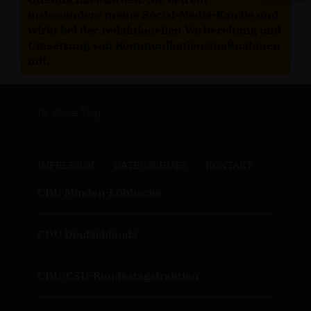
insbesondere meine Social-Media-Kanäle und
wirkt bei der redaktionellen Vorbereitung und
Umsetzung von Kommunikationsmaßnahmen
mit.
Dr. Oliver Vogt
IMPRESSUM
DATENSCHUTZ
KONTAKT
CDU Minden-Lübbecke
CDU Deutschlands
CDU/CSU-Bundestagsfraktion