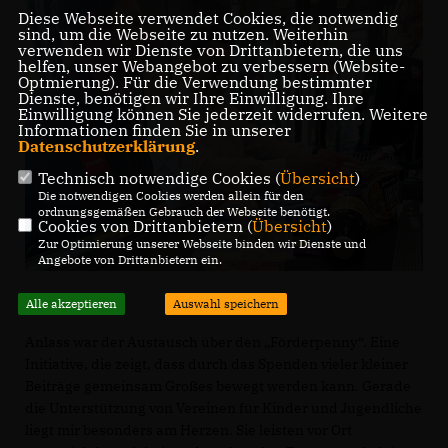
Diese Webseite verwendet Cookies, die notwendig
sind, um die Webseite zu nutzen. Weiterhin
verwenden wir Dienste von Drittanbietern, die uns
helfen, unser Webangebot zu verbessern (Website-
Optmierung). Für die Verwendung bestimmter
Dienste, benötigen wir Ihre Einwilligung. Ihre
Einwilligung können Sie jederzeit widerrufen. Weitere
Informationen finden Sie in unserer
Datenschutzerklärung
.
Technisch notwendige Cookies (
Übersicht
)
Die notwendigen Cookies werden allein für den
ordnungsgemäßen Gebrauch der Webseite benötigt.
Cookies von Drittanbietern (
Übersicht
)
Zur Optimierung unserer Webseite binden wir Dienste und
Angebote von Drittanbietern ein.
Alle akzeptieren
Auswahl speichern
Anlass war der Austausch über den „Förderpenny“. Eine
Initiative, die zeigt, dass durch das Spenden vieler kleiner
Beiträge gemeinsam Großes bewegt werden kann. Gerade
die Unterstützung von Vereinen für Kinder und Jugendliche
liegt mir besonders am Herzen. Sie leisten vor Ort