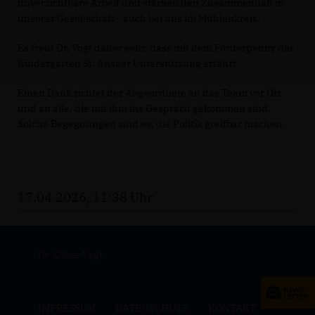
unverzichtbare Arbeit und stärken den Zusammenhalt in
unserer Gesellschaft - auch bei uns im Mühlenkreis.
Es freut Dr. Vogt daher sehr, dass mit dem Förderpenny der
Kindergarten St. Ansgar Unterstützung erfährt.
Einen Dank richtet der Abgeordnete an das Team vor Ort
und an alle, die mit ihm ins Gespräch gekommen sind.
Solche Begegnungen sind es, die Politik greifbar machen.
17.04.2026, 11:38 Uhr
Dr. Oliver Vogt
IMPRESSUM
DATENSCHUTZ
KONTAKT