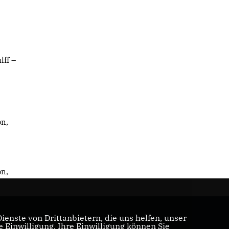
ff –
on,
on,
enste von Drittanbietern, die uns helfen, unser
Einwilligung. Ihre Einwilligung können Sie
U/CSU-Bundestagsfraktion