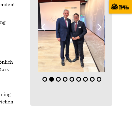
tenden!
ing
önlich
Kurs
nning
richen