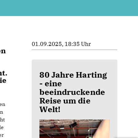
01.09.2025, 18:35 Uhr
en
t.
80 Jahre Harting
ie
- eine
beeindruckende
Reise um die
gen
Welt!
in
cht
le
er