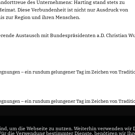
andorttreue des Unternehmens: Harting stand stets zu
Heimat. Diese Verbundenheit ist nicht nur Ausdruck von
is zur Region und ihren Menschen.
erende Austausch mit Bundespräsidenten a.D. Christian Wul
gegnungen – ein rundum gelungener Tag im Zeichen von Traditi
gegnungen – ein rundum gelungener Tag im Zeichen von Traditi
nd, um die Webseite zu nutzen. Weiterhin verwenden wir Di
r die Verwendung bestimmter Dienste, benötigen wir Ihre 
CDU Minden-Lübbecke
CD