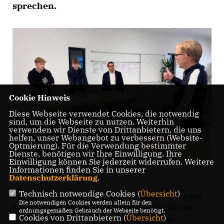
sprechen.
Cookie Hinweis
Diese Webseite verwendet Cookies, die notwendig
sind, um die Webseite zu nutzen. Weiterhin
verwenden wir Dienste von Drittanbietern, die uns
helfen, unser Webangebot zu verbessern (Website-
Optmierung). Für die Verwendung bestimmter
Dienste, benötigen wir Ihre Einwilligung. Ihre
Einwilligung können Sie jederzeit widerrufen. Weitere
Informationen finden Sie in unserer
Datenschutzerklärung
.
Technisch notwendige Cookies (
Übersicht
)
Zu Beginn führten mich einige Schülerinnen und Schüler
Die notwendigen Cookies werden allein für den
durch das neue Schulgebäude – helle und freundliche
ordnungsgemäßen Gebrauch der Webseite benötigt.
Cookies von Drittanbietern (
Übersicht
)
Räume, offene Lernbereiche und auf jeder Etage