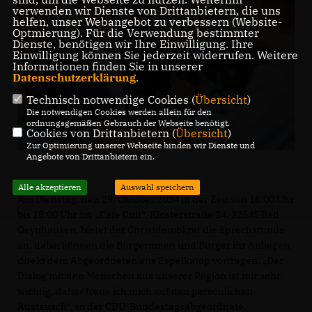
verwenden wir Dienste von Drittanbietern, die uns
helfen, unser Webangebot zu verbessern (Website-
Optmierung). Für die Verwendung bestimmter
Dienste, benötigen wir Ihre Einwilligung. Ihre
Einwilligung können Sie jederzeit widerrufen. Weitere
Informationen finden Sie in unserer
Datenschutzerklärung
.
Technisch notwendige Cookies (
Übersicht
)
Die notwendigen Cookies werden allein für den
ordnungsgemäßen Gebrauch der Webseite benötigt.
Cookies von Drittanbietern (
Übersicht
)
Zur Optimierung unserer Webseite binden wir Dienste und
Angebote von Drittanbietern ein.
Alle akzeptieren
Auswahl speichern
Am Dienstag, den 29. Oktober 2024 in der Zeit von 16:00 Uhr
bis 18:00 Uhr im „Cafe Cult“, Klosterstraße 24, 32545 Bad
Oeynhausen, bietet der Christdemokrat die Sprechstunde
an, dabei können die Bürgerinnen und Bürger ihr Anliegen
direkt dem Abgeordneten aus Espelkamp vortragen. „Der
Dialog mit den Menschen aus unserer Region ist mir sehr
wichtig, daher freue ich mich auf den persönlichen
Austausch“, so der CDU-Bundestagsabgeordnete.