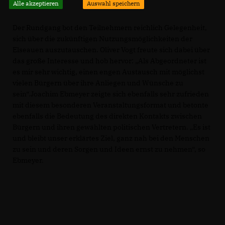
Alle akzeptieren
Auswahl speichern
Der Rundgang bot den Teilnehmern reichlich Gelegenheit,
sich über die zukünftigen Nutzungsmöglichkeiten der
Elseauen auszutauschen. Oliver Vogt freute sich dabei über
das große Interesse und hob hervor: „Als Abgeordneter ist
es mir sehr wichtig, einen engen Austausch mit möglichst
vielen Bürgern über ihre Anliegen und Wünsche zu
sein“.Joachim Ebmeyer zeigte sich ebenfalls sehr zufrieden
mit diesem besonderen Veranstaltungsformat und betonte
ebenfalls die Bedeutung des direkten Kontakts zwischen
Bürgern und ihren gewählten politischen Vertretern. „Es ist
und bleibt unser erklärtes Ziel, ganz nah bei den Menschen
zu sein und deren Sorgen und Ideen ernst zu nehmen“, so
Ebmeyer.