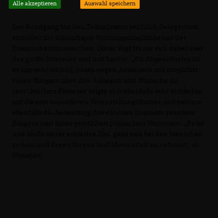
Alle akzeptieren
Auswahl speichern
Der Rundgang bot den Teilnehmern reichlich Gelegenheit,
sich über die zukünftigen Nutzungsmöglichkeiten der
Elseauen auszutauschen. Oliver Vogt freute sich dabei über
das große Interesse und hob hervor: „Als Abgeordneter ist
es mir sehr wichtig, einen engen Austausch mit möglichst
vielen Bürgern über ihre Anliegen und Wünsche zu
sein“.Joachim Ebmeyer zeigte sich ebenfalls sehr zufrieden
mit diesem besonderen Veranstaltungsformat und betonte
ebenfalls die Bedeutung des direkten Kontakts zwischen
Bürgern und ihren gewählten politischen Vertretern. „Es ist
und bleibt unser erklärtes Ziel, ganz nah bei den Menschen
zu sein und deren Sorgen und Ideen ernst zu nehmen“, so
Ebmeyer.