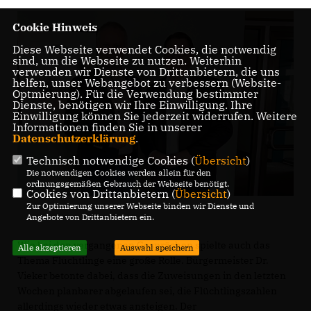
Cookie Hinweis
Diese Webseite verwendet Cookies, die notwendig
sind, um die Webseite zu nutzen. Weiterhin
verwenden wir Dienste von Drittanbietern, die uns
helfen, unser Webangebot zu verbessern (Website-
Optmierung). Für die Verwendung bestimmter
Dienste, benötigen wir Ihre Einwilligung. Ihre
Einwilligung können Sie jederzeit widerrufen. Weitere
Informationen finden Sie in unserer
Datenschutzerklärung
.
Technisch notwendige Cookies (
Übersicht
)
Die notwendigen Cookies werden allein für den
ordnungsgemäßen Gebrauch der Webseite benötigt.
Cookies von Drittanbietern (
Übersicht
)
Zur Optimierung unserer Webseite binden wir Dienste und
Angebote von Drittanbietern ein.
Wie bei den vergangenen Gesprächen spielte auch das
Alle akzeptieren
Auswahl speichern
Thema Flüchtlinge eine große Rolle. Bürgermeister Dr.
Vieker betonte dabei, dass die Zuweisungen in den letzten
Wochen planbarer abgelaufen sei, die Flüchtlingszahlen
allerdings wieder etwas ansteigen. Der