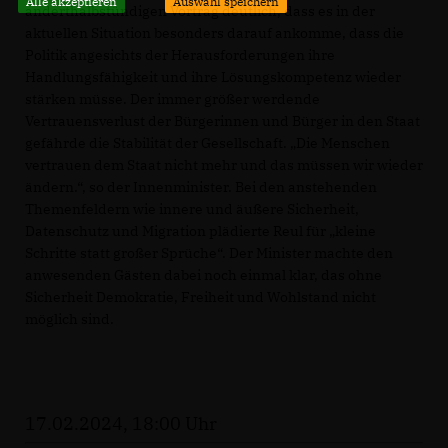
Alle akzeptieren
Auswahl speichern
anderthalbstündigen Vortrag deutlich, dass es in der
aktuellen Situation besonders darauf ankomme, dass die
Politik angesichts der Herausforderungen ihre
Handlungsfähigkeit und ihre Lösungskompetenz wieder
stärken müsse. Der immer größer werdende
Vertrauensverlust der Bürgerinnen und Bürger in den Staat
gefährde die Stabilität der Gesellschaft. „Die Menschen
vertrauen dem Staat nicht mehr und das müssen wir wieder
ändern.“, so der Innenminister. Bei den anstehenden
Themenfeldern wie innere und äußere Sicherheit,
Datenschutz und Migration plädierte Reul für „kleine
Schritte statt großer Sprüche“. Der Minister machte den
anwesenden Gästen dabei noch einmal klar, das ohne
Sicherheit Demokratie, Freiheit und Wohlstand nicht
möglich sind.
17.02.2024, 18:00 Uhr