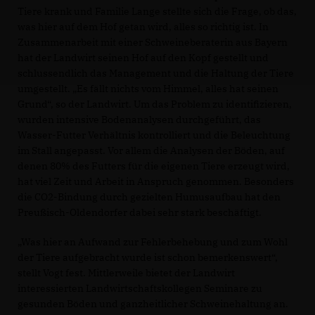
Tiere krank und Familie Lange stellte sich die Frage, ob das,
was hier auf dem Hof getan wird, alles so richtig ist. In
Zusammenarbeit mit einer Schweineberaterin aus Bayern
hat der Landwirt seinen Hof auf den Kopf gestellt und
schlussendlich das Management und die Haltung der Tiere
umgestellt. „Es fällt nichts vom Himmel, alles hat seinen
Grund“, so der Landwirt. Um das Problem zu identifizieren,
wurden intensive Bodenanalysen durchgeführt, das
Wasser-Futter Verhältnis kontrolliert und die Beleuchtung
im Stall angepasst. Vor allem die Analysen der Böden, auf
denen 80% des Futters für die eigenen Tiere erzeugt wird,
hat viel Zeit und Arbeit in Anspruch genommen. Besonders
die CO2-Bindung durch gezielten Humusaufbau hat den
Preußisch-Oldendorfer dabei sehr stark beschäftigt.
Was hier an Aufwand zur Fehlerbehebung und zum Wohl
der Tiere aufgebracht wurde ist schon bemerkenswert“,
stellt Vogt fest. Mittlerweile bietet der Landwirt
interessierten Landwirtschaftskollegen Seminare zu
gesunden Böden und ganzheitlicher Schweinehaltung an.