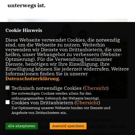
unterwegs ist.
Cookie Hinweis
Diese Webseite verwendet Cookies, die notwendig
sind, um die Webseite zu nutzen. Weiterhin
verwenden wir Dienste von Drittanbietern, die uns
helfen, unser Webangebot zu verbessern (Website-
Optmierung). Für die Verwendung bestimmter
Dienste, benötigen wir Ihre Einwilligung. Ihre
Einwilligung können Sie jederzeit widerrufen. Weitere
Informationen finden Sie in unserer
Datenschutzerklärung
.
Technisch notwendige Cookies (
Übersicht
)
Die notwendigen Cookies werden allein für den
ordnungsgemäßen Gebrauch der Webseite benötigt.
Cookies von Drittanbietern (
Übersicht
)
Zur Optimierung unserer Webseite binden wir Dienste und
Angebote von Drittanbietern ein.
Torsten Lange hat den elterlichen Betrieb, auf dem er
Alle akzeptieren
Auswahl speichern
Schweinehaltung und Ackerbau betreibt, im Jahre 2014 von
seinen Eltern übernommen. 2015 wurden plötzlich seine