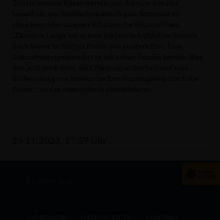
Zudem können Kindergärten und Schulen den Hof
besuchen, um Blühflächen anzulegen, Schweine zu
streicheln oder an einer Schatzsuche teilzunehmen.
Thorsten Lange hat seinen landwirtschaftlichen Betrieb
nach bester fachlicher Praxis neu ausgerichtet. Eine
Zukunftsperspektive hat er mit seiner Familie bereits. Was
ihm jetzt noch fehlt, sind Planungssicherheit und eine
Entfesselung von bürokratischen Hemmnissen durch die
Politik.“, so der Abgeordnete abschließend.
29.11.2023, 17:57 Uhr
Dr. Oliver Vogt
IMPRESSUM
DATENSCHUTZ
KONTAKT