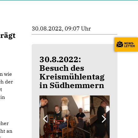
30.08.2022, 09:07 Uhr
prägt
30.8.2022:
Besuch des
n wie
Kreismühlentag
ch der
in Südhemmern
t
 in
cher
ht an