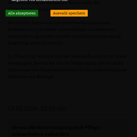
die Versorgung im ländlichen Raum sowie die
Altersstruktur im Berufsstand.
Alle akzeptieren
Auswahl speichern
Der direkte Austausch mit den Praktikerinnen und
Praktikern vor Ort bleibt unverzichtbar, um Reformen
praxisnah zu gestalten und die Gesundheitsversorgung
langfristig stabil zu sichern.
Dr. Oliver Vogt bedankt sich bei Simone Borchardt für ihren
zweitägigen Besuch bei uns im Mühlenkreis und bei allen
Teilnehmer der Gesprächsrunden für ihre praxisbezogene
Einblicke und Beiträge.
15.05.2026, 20:03 Uhr
Gesundheitsversorgung und Pflege
zukunftsfest aufstellen