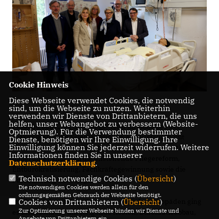
Cookie Hinweis
Diese Webseite verwendet Cookies, die notwendig
sind, um die Webseite zu nutzen. Weiterhin
verwenden wir Dienste von Drittanbietern, die uns
helfen, unser Webangebot zu verbessern (Website-
Passend zum „Tag der Pflege“ fand im Skills Lab der
Optmierung). Für die Verwendung bestimmter
Diakonie Stiftung Salem in Minden ein Austausch mit
Dienste, benötigen wir Ihre Einwilligung. Ihre
Einwilligung können Sie jederzeit widerrufen. Weitere
Vertretern aus dem Pflegebereich statt. Im Fokus standen
Informationen finden Sie in unserer
dabei unter anderem die anstehende Pflegereform,
Datenschutzerklärung
.
Entbürokratisierung, Fachkräftegewinnung sowie die
Technisch notwendige Cookies (
Übersicht
)
Finanzierung der Pflege.
Die notwendigen Cookies werden allein für den
ordnungsgemäßen Gebrauch der Webseite benötigt.
Cookies von Drittanbietern (
Übersicht
)
Im Gespräch mit Zahnärzten sowie Kieferorthopäden ging
Zur Optimierung unserer Webseite binden wir Dienste und
es insbesondere um steigende Kosten, Bürokratieabbau,
Angebote von Drittanbietern ein.