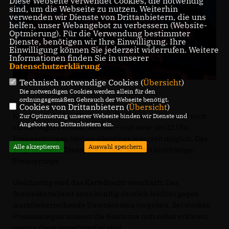
Diese Webseite verwendet Cookies, die notwendig
sind, um die Webseite zu nutzen. Weiterhin
verwenden wir Dienste von Drittanbietern, die uns
helfen, unser Webangebot zu verbessern (Website-
Optmierung). Für die Verwendung bestimmter
Dienste, benötigen wir Ihre Einwilligung. Ihre
Einwilligung können Sie jederzeit widerrufen. Weitere
Informationen finden Sie in unserer
Datenschutzerklärung
.
Technisch notwendige Cookies (
Übersicht
)
Die notwendigen Cookies werden allein für den
ordnungsgemäßen Gebrauch der Webseite benötigt.
Cookies von Drittanbietern (
Übersicht
)
Künftig dürfen die Preise für E5, E10 und Diesel nur noch
Zur Optimierung unserer Webseite binden wir Dienste und
Angebote von Drittanbietern ein.
einmal täglich erhöht werden – und zwar um 12 Uhr.
Preissenkungen bleiben allerdings jederzeit möglich. Das
Alle akzeptieren
Auswahl speichern
sorgt für mehr Transparenz und beendet kurzfristige
Preissprünge.
Gleichzeitig wird das Kartellrecht verschärft: Das
Bundeskartellamt kann künftig deutlich leichter gegen
marktbeherrschende Unternehmen vorgehen. Bei starken
Preisanstiegen müssen die Konzerne nun selbst erklären,
warum diese gerechtfertigt sind.