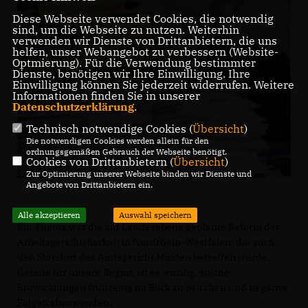
Diese Webseite verwendet Cookies, die notwendig
sind, um die Webseite zu nutzen. Weiterhin
verwenden wir Dienste von Drittanbietern, die uns
helfen, unser Webangebot zu verbessern (Website-
Optmierung). Für die Verwendung bestimmter
Dienste, benötigen wir Ihre Einwilligung. Ihre
Einwilligung können Sie jederzeit widerrufen. Weitere
Informationen finden Sie in unserer
Datenschutzerklärung
.
Technisch notwendige Cookies (
Übersicht
)
Die notwendigen Cookies werden allein für den
ordnungsgemäßen Gebrauch der Webseite benötigt.
Cookies von Drittanbietern (
Übersicht
)
Zur Optimierung unserer Webseite binden wir Dienste und
Angebote von Drittanbietern ein.
Alle akzeptieren
Auswahl speichern
Ein Thema war die auf Landesebene geplante Reform der
Arbeitsgerichtsbarkeit in Nordrhein-Westfalen, die auch
den Standort des Amtsgericht Minden betreffen würde.
Gerade für unsere Region ist es wichtig, solche
Entwicklungen frühzeitig im Blick zu behalten und negative
Folgen abzuwenden.