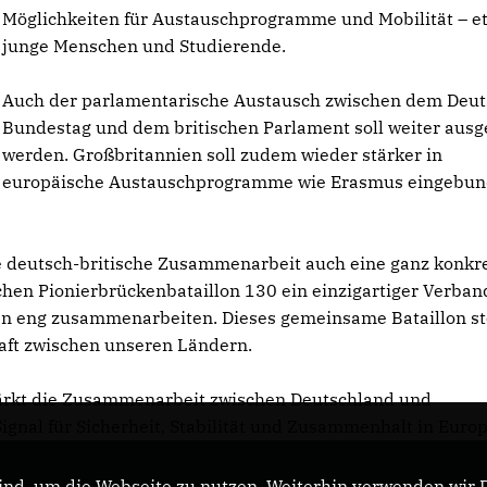
Möglichkeiten für Austauschprogramme und Mobilität – et
junge Menschen und Studierende.
Auch der parlamentarische Austausch zwischen dem Deu
Bundestag und dem britischen Parlament soll weiter aus
werden. Großbritannien soll zudem wieder stärker in
europäische Austauschprogramme wie Erasmus eingebu
 deutsch-britische Zusammenarbeit auch eine ganz konkr
chen Pionierbrückenbataillon 130 ein einzigartiger Verban
aten eng zusammenarbeiten. Dieses gemeinsame Bataillon s
haft zwischen unseren Ländern.
stärkt die Zusammenarbeit zwischen Deutschland und
ignal für Sicherheit, Stabilität und Zusammenhalt in Europ
nd, um die Webseite zu nutzen. Weiterhin verwenden wir Di