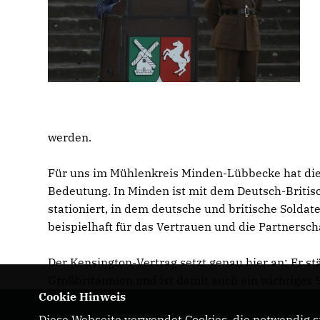
werden.
Für uns im Mühlenkreis Minden-Lübbecke hat die
Bedeutung. In Minden ist mit dem Deutsch-Britis
stationiert, in dem deutsche und britische Sold
beispielhaft für das Vertrauen und die Partnersc
Der Kensington-Vertrag setzt genau hier an: Er 
Großbritannien und ist damit auch ein wichtiges S
Cookie Hinweis
Diese Webseite verwendet Cookies, die notwendig si
Dr. Oliver Vogt