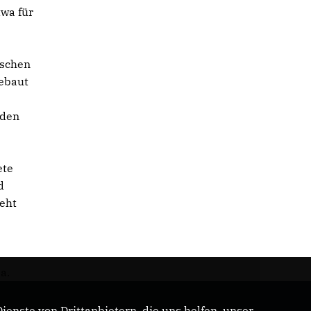
wa für
tschen
gebaut
nden
ete
d
teht
a.
enste von Drittanbietern, die uns helfen, unser