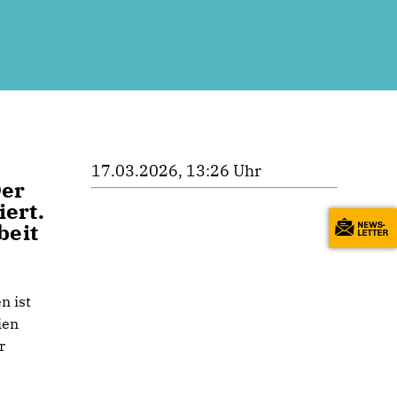
17.03.2026, 13:26 Uhr
Der
ert.
beit
n ist
ien
r