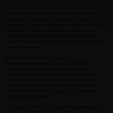
Zudem konnte ein weiterer Erfolg in der Wolfsdebatte
erzielt werden: nach Jahren politischen Diskurses hat die
Koalition nun verabschiedet, dass der Wolf unter
bestimmten Voraussetzungen gejagt werden darf, wenn er
eine Gefahr für Nutz- und Herdentiere darstellt. Durch
diese Entscheidung werden nicht nur Tiere geschützt,
sondern sie sorgt auch für wirtschaftliche Absicherung bei
unseren Landwirten.
Ebenfalls hat sich die Partei unseres
Bundestagsabgeordneten für die Ausweitung der
Zeitgrenzen bei saisonaler landwirtschaftlicher
Beschäftigungen eingesetzt. Diese bleiben seit dem 1.
Januar nun 90 Tage sozialversicherungsfrei bleiben. Vor
allem zu Hochzeiten der Obst- und Gemüseernte sind
zusätzliche Arbeitskräfte nötig, um den bundesweiten
Bedarf decken zu können.
Auch wenn 2026 immer noch einige Herausforderungen in
der Agrarwirtschaft angegangen werden müssen, zeigt das