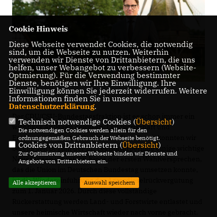
Cookie Hinweis
Diese Webseite verwendet Cookies, die notwendig
sind, um die Webseite zu nutzen. Weiterhin
verwenden wir Dienste von Drittanbietern, die uns
helfen, unser Webangebot zu verbessern (Website-
Optmierung). Für die Verwendung bestimmter
Dienste, benötigen wir Ihre Einwilligung. Ihre
Einwilligung können Sie jederzeit widerrufen. Weitere
Informationen finden Sie in unserer
Datenschutzerklärung
.
Der CDU/CSU-Bundestagsfraktion ist es schon immer ein
Technisch notwendige Cookies (
Übersicht
)
wichtiges Anliegen gewesen, Landwirtschaft und
Die notwendigen Cookies werden allein für den
Ernährung in Deutschland zu stärken. Damit konnten wir
ordnungsgemäßen Gebrauch der Webseite benötigt.
Cookies von Drittanbietern (
Übersicht
)
bereits seit Beginn der 21. Legislaturperiode einige wichtige
Zur Optimierung unserer Webseite binden wir Dienste und
Neuerungen umsetzen.Eines der ersten Wahlversprechen,
Angebote von Drittanbietern ein.
das die Union im Deutschen Bundestag umsetzen konnte,
ist die Wiedereinführung der Agrardieselrückvergütung
Alle akzeptieren
Auswahl speichern
zum 1. Januar 2026. Durch diese vollständige
Rückerstattung werden Land- und Forstwirte entlastet und
unsere heimische Wirtschaft wieder nach vorne gebracht.