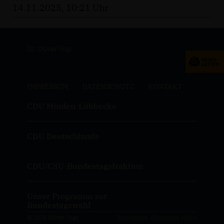
14.11.2025, 10:21 Uhr
Dr. Oliver Vogt
IMPRESSUM
DATENSCHUTZ
KONTAKT
CDU Minden-Lübbecke
CDU Deutschlands
CDU/CSU-Bundestagsfraktion
Unser Programm zur
Bundestagswahl
@2026 Oliver Vogt
Realisation: Sharkness Media