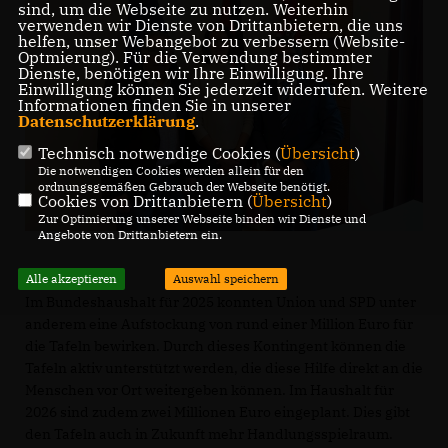
sind, um die Webseite zu nutzen. Weiterhin
verwenden wir Dienste von Drittanbietern, die uns
helfen, unser Webangebot zu verbessern (Website-
Optmierung). Für die Verwendung bestimmter
Dienste, benötigen wir Ihre Einwilligung. Ihre
Einwilligung können Sie jederzeit widerrufen. Weitere
Informationen finden Sie in unserer
Datenschutzerklärung
.
Technisch notwendige Cookies (
Übersicht
)
Die notwendigen Cookies werden allein für den
ordnungsgemäßen Gebrauch der Webseite benötigt.
Cookies von Drittanbietern (
Übersicht
)
Zur Optimierung unserer Webseite binden wir Dienste und
Angebote von Drittanbietern ein.
Alle akzeptieren
Auswahl speichern
Im Bundeshaushalt für 2025 konnten Union und SPD unter
anderem eine Aufstockung von rund einer Million Euro für
die Tafeln bewirken. Durch dieses Kontingent können die
Tafeln aktiv unterstützt werden, die diese Hilfe direkt an die
Menschen vor Ort weitergeben können. Im Haushalt für
2026 sind zudem zwei Millionen Euro eingeplant. Dies gibt
den Tafeln auch in Zukunft mehr Handlungsspielraum.