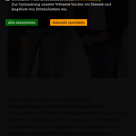
Zur Optimierung unserer Webseite binden wir Dienste und
Angebote von Drittanbietern ein.
Alle akzeptieren
Auswahl speichern
Dabei wurde deutlich, dass eine regionale
Energieversorgung durchaus funktionieren kann –
vorausgesetzt, die Rahmenbedingungen sind entsprechend
gestaltet. Gleichzeitig wurde dabei auch die Problematik
bürokratischer Hürden angesprochen, die Investitionen
hemmen und engagierte Betriebe unnötig belasten.