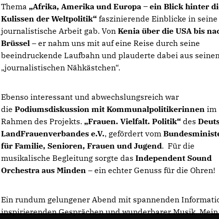
Thema
Afrika, Amerika und Europa – ein Blick hinter di
Kulissen der Weltpolitik“
faszinierende Einblicke in seine
journalistische Arbeit gab. Von
Kenia über die USA bis na
Brüssel
– er nahm uns mit auf eine Reise durch seine
beeindruckende Laufbahn und plauderte dabei aus seine
journalistischen Nähkästchen“.
Ebenso interessant und abwechslungsreich war
die
Podiumsdiskussion mit Kommunalpolitikerinnen
im
Rahmen des Projekts.
Frauen. Vielfalt. Politik“
des
Deut
LandFrauenverbandes e.V.
, gefördert vom
Bundesminist
für Familie, Senioren, Frauen und Jugend
. Für die
musikalische Begleitung sorgte das
Independent Sound
Orchestra aus Minden
– ein echter Genuss für die Ohren!
Ein rundum gelungener Abend mit spannenden Informati
inspirierenden Gesprächen und wunderbarer Musik. Mein