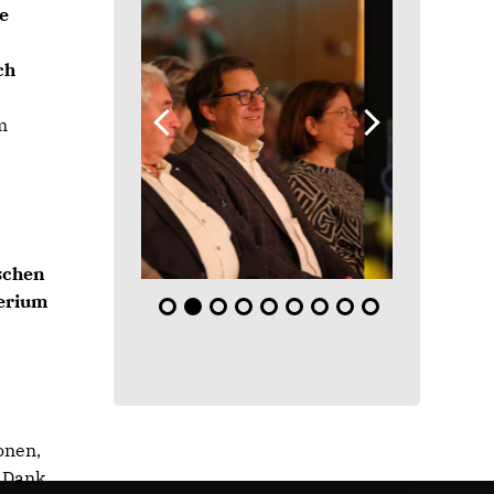
e
ch
m
schen
erium
onen,
 Dank