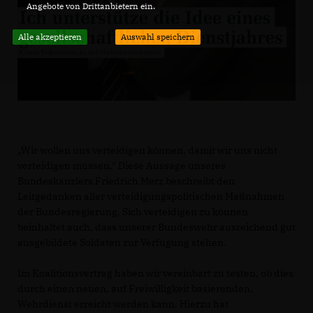
Angebote von Drittanbietern ein.
Alle akzeptieren
Auswahl speichern
Wir wollen uns verteidigen können, damit wir uns nicht
verteidigen müssen." Diese Aussage unseres
Bundeskanzlers Friedrich Merz beschreibt den
Leitgedanken aller verteidigungspolitischen Maßnahmen
der Bundesregierung. Sich verteidigen zu können
beinhaltet auch, dass unserer Bundeswehr ausreichend gut
ausgebildete Soldaten zur Verfügung stehen.
Im Koalitionsvertrag haben wir vereinbart zu testen, ob dies
durch einen neuen, auf Freiwilligkeit basierenden,
Wehrdienst erreicht werden kann. Hierzu hat