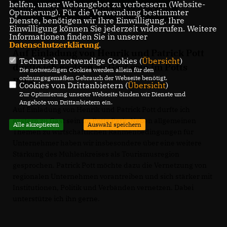
helfen, unser Webangebot zu verbessern (Website-
Zum Gespräch mit Henrik und Patrick Pott
Optmierung). Für die Verwendung bestimmter
Dienste, benötigen wir Ihre Einwilligung. Ihre
Einwilligung können Sie jederzeit widerrufen. Weitere
Informationen finden Sie in unserer
Datenschutzerklärung
.
Auf Einladung von Henrik und Patrick Pott
Technisch notwendige Cookies (
Übersicht
)
durfte ich gestern zu Gast sein im Potts
Die notwendigen Cookies werden allein für den
ordnungsgemäßen Gebrauch der Webseite benötigt.
Park.
Cookies von Drittanbietern (
Übersicht
)
Zur Optimierung unserer Webseite binden wir Dienste und
Angebote von Drittanbietern ein.
Auf Einladung von Henrik und Patrick Pott durfte ich
gestern zu Gast sein im Potts Park. Neben allgemeinen
Alle akzeptieren
Auswahl speichern
Themen zu wirtschaftlichen Rahmenbedingungen für
Unternehmer haben wir insbesondere über eine weitere
Stärkung des Mühlenkreises als Tourismusregion
gesprochen. Patrick Pott möchte dazu die Vernetzung von
regionalen Unternehmen vorantreiben und sich stärker mit
Institutionen, Politik und Verbänden vernetzen. Dabei
unterstütze ich ihn gerne.