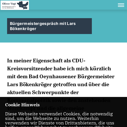
Bürgermeistergespräch mit Lars
Bökenkröger
In meiner Eigenschaft als CDU-
Kreisvorsitzender habe ich mich kürzlich
mit dem Bad Oeynhausener Bürgermeister
Lars Bökenkröger getroffen und über die
aktuellen Schwerpunkte der
Kommunalpolitik sowie den anstehenden
Cookie Hinweis
Wahlkampf und die allgemeine
Diese Webseite verwendet Cookies, die notwendig
Kandidatenlage gesprochen. Neben
sind, um die Webseite zu nutzen. Weiterhin
verwenden wir Dienste von Drittanbietern, die uns
allgemeinen Verwaltungsthemen für Bad