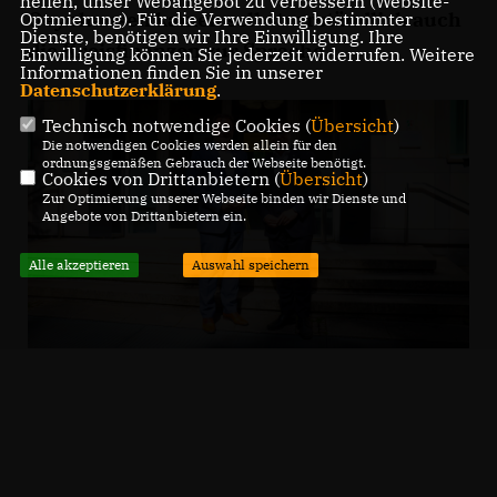
helfen, unser Webangebot zu verbessern (Website-
Oeynhausen kamen selbstverständlich auch
Optmierung). Für die Verwendung bestimmter
Dienste, benötigen wir Ihre Einwilligung. Ihre
die Kreisfinanzen zur Sprache.
Einwilligung können Sie jederzeit widerrufen. Weitere
Informationen finden Sie in unserer
Datenschutzerklärung
.
Technisch notwendige Cookies (
Übersicht
)
Die notwendigen Cookies werden allein für den
ordnungsgemäßen Gebrauch der Webseite benötigt.
Cookies von Drittanbietern (
Übersicht
)
Zur Optimierung unserer Webseite binden wir Dienste und
Angebote von Drittanbietern ein.
Alle akzeptieren
Auswahl speichern