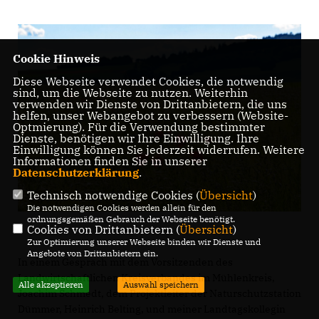
Cookie Hinweis
Diese Webseite verwendet Cookies, die notwendig
sind, um die Webseite zu nutzen. Weiterhin
verwenden wir Dienste von Drittanbietern, die uns
helfen, unser Webangebot zu verbessern (Website-
Optmierung). Für die Verwendung bestimmter
Dienste, benötigen wir Ihre Einwilligung. Ihre
Einwilligung können Sie jederzeit widerrufen. Weitere
Informationen finden Sie in unserer
Datenschutzerklärung
.
Technisch notwendige Cookies (
Übersicht
)
Die notwendigen Cookies werden allein für den
ordnungsgemäßen Gebrauch der Webseite benötigt.
Cookies von Drittanbietern (
Übersicht
)
Zur Optimierung unserer Webseite binden wir Dienste und
Angebote von Drittanbietern ein.
In einem Gespräch mit dem Vorsitzenden des
Landwirtschaftlichen Kreisverbandes im Mühlenkreis,
Alle akzeptieren
Auswahl speichern
Joachim Schmedt, dem Projektleiter der Naturschutzstation
Dümmer, Heinrich Belting, und meiner Landtagskollegin