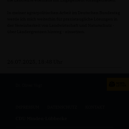
die Landwirte ebenfalls mit Engagement vorangetrieben.
In meiner agrarpolitischen Arbeit im Deutschen Bundestag
werde ich mich weiterhin für praxistaugliche Lösungen in
der Vereinbarkeit von Landwirtschaft und Naturschutz -
über Ländergrenzen hinweg - einsetzen.
26.07.2025, 18:48 Uhr
Dr. Oliver Vogt
IMPRESSUM
DATENSCHUTZ
KONTAKT
CDU Minden-Lübbecke