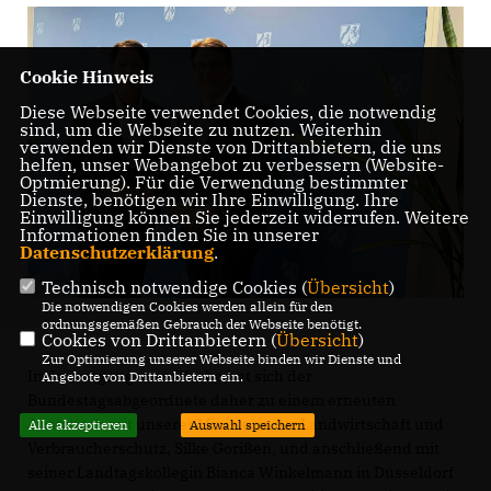
Cookie Hinweis
Diese Webseite verwendet Cookies, die notwendig
sind, um die Webseite zu nutzen. Weiterhin
verwenden wir Dienste von Drittanbietern, die uns
helfen, unser Webangebot zu verbessern (Website-
Optmierung). Für die Verwendung bestimmter
Dienste, benötigen wir Ihre Einwilligung. Ihre
Einwilligung können Sie jederzeit widerrufen. Weitere
Informationen finden Sie in unserer
Datenschutzerklärung
.
Technisch notwendige Cookies (
Übersicht
)
Die notwendigen Cookies werden allein für den
ordnungsgemäßen Gebrauch der Webseite benötigt.
Cookies von Drittanbietern (
Übersicht
)
Zur Optimierung unserer Webseite binden wir Dienste und
In der vergangenen Woche hat sich der
Angebote von Drittanbietern ein.
Bundestagsabgeordnete daher zu einem erneuten
Austausch mit unserer Ministerin für Landwirtschaft und
Alle akzeptieren
Auswahl speichern
Verbraucherschutz, Silke Gorißen, und anschließend mit
seiner Landtagskollegin Bianca Winkelmann in Düsseldorf