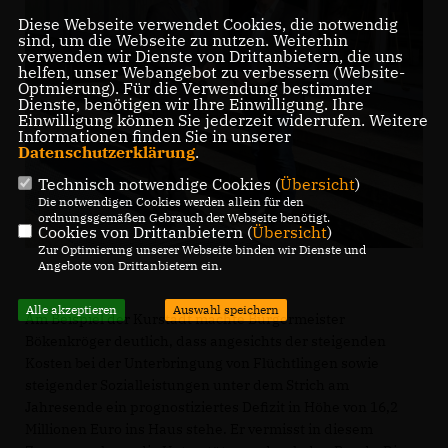
Diese Webseite verwendet Cookies, die notwendig
sind, um die Webseite zu nutzen. Weiterhin
verwenden wir Dienste von Drittanbietern, die uns
helfen, unser Webangebot zu verbessern (Website-
Optmierung). Für die Verwendung bestimmter
Dienste, benötigen wir Ihre Einwilligung. Ihre
Einwilligung können Sie jederzeit widerrufen. Weitere
Informationen finden Sie in unserer
Datenschutzerklärung
.
Technisch notwendige Cookies (
Übersicht
)
Die notwendigen Cookies werden allein für den
ordnungsgemäßen Gebrauch der Webseite benötigt.
Cookies von Drittanbietern (
Übersicht
)
Zur Optimierung unserer Webseite binden wir Dienste und
Angebote von Drittanbietern ein.
Alle akzeptieren
Auswahl speichern
Am Beispiel der Kurstadt machte Bürgermeister
Bökenkröger deutlich, dass angesichts der steigenden
Kosten bei der Unterbringung von Flüchtlingen sowie
steigender Sozialleistungen unter dem Strich am
Jahresende ein prognostiziertes Defizit in Höhe von 16,2
Millionen Euro ins Haus stehe. Er vermisst in diesem