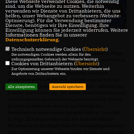
Diese Webseite verwendet Cookies, die notwendig
sind, um die Webseite zu nutzen. Weiterhin
verwenden wir Dienste von Drittanbietern, die uns
helfen, unser Webangebot zu verbessern (Website-
Optmierung). Für die Verwendung bestimmter
Dienste, benötigen wir Ihre Einwilligung. Ihre
Einwilligung können Sie jederzeit widerrufen. Weitere
Informationen finden Sie in unserer
Datenschutzerklärung
.
Technisch notwendige Cookies (
Übersicht
)
Interessiert verfolgte der Abgeordnete die versierte Pflege
Die notwendigen Cookies werden allein für den
ordnungsgemäßen Gebrauch der Webseite benötigt.
der Bewohnerin und bemühte sich hier und da zur Hand zu
Cookies von Drittanbietern (
Übersicht
)
gehen. Danach ging die Exkursion weiter in den
Zur Optimierung unserer Webseite binden wir Dienste und
Gemeinschaftsraum des Wohnbereichs, wo täglich
Angebote von Drittanbietern ein.
gemeinsam gefrühstückt wird. „Ich war angetan von der
Gemeinschaft die man dort erfahren konnte“, schildert der
Alle akzeptieren
Auswahl speichern
Politiker seine Erfahrung. „Wo wären diese Menschen wenn
sie nicht hier ein neues Zuhause gefunden hätten. Es war
so schön zu sehen wie vertraut und herzlich das
Miteinander in einer solchen Gemeinschaft ist“, berichtet
Dr. Vogt. „Es beeindruckte mich, wie auch individuelle
Wünsche durch die Möglichkeit der Bezugspflege bekannt
sind und erfüllt werden – das schenkt Würde, Respekt und