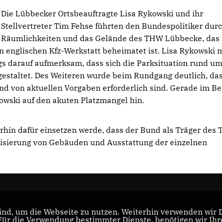
Die Lübbecker Ortsbeauftragte Lisa Rykowski und ihr
Stellvertreter Tim Fehse führten den Bundespolitiker durc
Räumlichkeiten und das Gelände des THW Lübbecke, das 
 englischen Kfz-Werkstatt beheimatet ist. Lisa Rykowski 
s darauf aufmerksam, dass sich die Parksituation rund um
 gestaltet. Des Weiteren wurde beim Rundgang deutlich, da
 von aktuellen Vorgaben erforderlich sind. Gerade im Be
wski auf den akuten Platzmangel hin.
erhin dafür einsetzen werde, dass der Bund als Träger des
isierung von Gebäuden und Ausstattung der einzelnen
nd, um die Webseite zu nutzen. Weiterhin verwenden wir Di
r die Verwendung bestimmter Dienste, benötigen wir Ihre 
CDU Minden-Lübbecke
CD