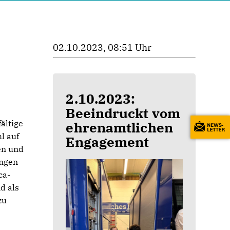
02.10.2023, 08:51 Uhr
2.10.2023:
Beeindruckt vom
ältige
ehrenamtlichen
l auf
Engagement
en und
ungen
ca-
d als
zu