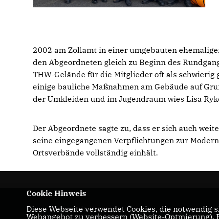
2002 am Zollamt in einer umgebauten ehemaligen
den Abgeordneten gleich zu Beginn des Rundgang
THW-Gelände für die Mitglieder oft als schwierig
einige bauliche Maßnahmen am Gebäude auf Grund
der Umkleiden und im Jugendraum wies Lisa Ryko
Der Abgeordnete sagte zu, dass er sich auch weit
seine eingegangenen Verpflichtungen zur Modern
Ortsverbände vollständig einhält.
Cookie Hinweis
Diese Webseite verwendet Cookies, die notwendig si
Dr. Oliver Vogt
Webangebot zu verbessern (Website-Optmierung). Fü