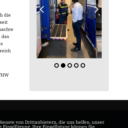
h die
seit
machte
 das
ss
reich
 THW
enste von Drittanbietern, die uns helfen, unser
Einwilligung. Ihre Einwilligung können Sie
U/CSU-Bundestagsfraktion