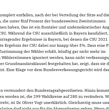
plett entfallen, nach der bei Verteilung der Sitze auf di
n, die unter fünf Prozent der bundesweiten Zweitstimmen
en haben. Das ist ein frontaler und undemokratischer Angr
SU. Während die CSU ausschließlich in Bayern kandidiert, t
vorragender Ergebnisse in Bayern, bei denen die CSU 2021
te Ergebnis der CSU dabei nur knapp über 5%. Dass eine Pa
Zustimmung der Wähler erhält, künftig gar nicht mehr im
en Wählerstimmen ignoriert werden, kann nicht verfassun
er Grundmandatsklausel festgehalten hat, zeigt, dass sie 
zt. Eine Klage vor dem Bundesverfassungsgericht wird da
llen verwundert den Bundestagsabgeordneten. Hinzu kommt
sen worden ist, die 299 Wahlkreise auf 280 zu verändern. 
bt, ist Dr. Oliver Vogt unerklärlich. Gleichzeitig muss un
slative darf nicht nur für die Abgeordneten gelten. Wenn d