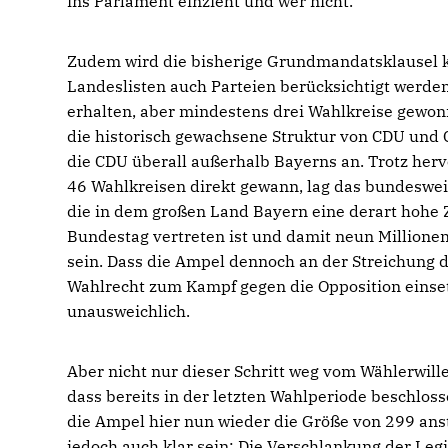
ins Parlament einzieht und wer nicht.
Zudem wird die bisherige Grundmandatsklausel kom
Landeslisten auch Parteien berücksichtigt werde
erhalten, aber mindestens drei Wahlkreise gewonn
die historisch gewachsene Struktur von CDU und C
die CDU überall außerhalb Bayerns an. Trotz her
46 Wahlkreisen direkt gewann, lag das bundeswei
die in dem großen Land Bayern eine derart hohe 
Bundestag vertreten ist und damit neun Million
sein. Dass die Ampel dennoch an der Streichung d
Wahlrecht zum Kampf gegen die Opposition einset
unausweichlich.
Aber nicht nur dieser Schritt weg vom Wählerwi
dass bereits in der letzten Wahlperiode beschlos
die Ampel hier nun wieder die Größe von 299 anstre
jedoch auch klar sein: Die Verschlankung der Legi