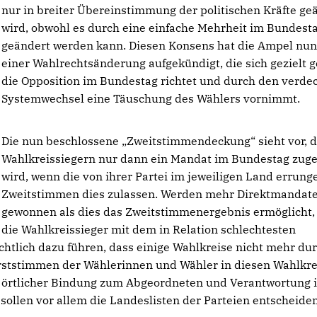
nur in breiter Übereinstimmung der politischen Kräfte ge
wird, obwohl es durch eine einfache Mehrheit im Bundest
geändert werden kann. Diesen Konsens hat die Ampel nun
einer Wahlrechtsänderung aufgekündigt, die sich gezielt 
die Opposition im Bundestag richtet und durch den verde
Systemwechsel eine Täuschung des Wählers vornimmt.
Die nun beschlossene „Zweitstimmendeckung“ sieht vor, 
Wahlkreissiegern nur dann ein Mandat im Bundestag zuget
wird, wenn die von ihrer Partei im jeweiligen Land errun
Zweitstimmen dies zulassen. Werden mehr Direktmandat
gewonnen als dies das Zweitstimmenergebnis ermöglicht,
die Wahlkreissieger mit dem in Relation schlechtesten
chtlich dazu führen, dass einige Wahlkreise nicht mehr du
Erststimmen der Wählerinnen und Wähler in diesen Wahlkr
t örtlicher Bindung zum Abgeordneten und Verantwortung 
sollen vor allem die Landeslisten der Parteien entscheide