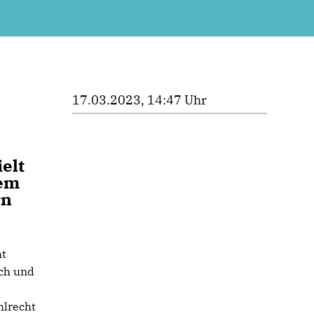
17.03.2023, 14:47 Uhr
elt
dem
rn
ht
ich und
hlrecht