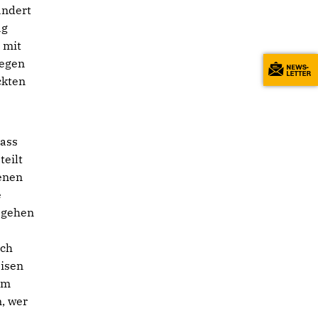
ändert
ag
 mit
gegen
ckten
dass
eilt
genen
e
 gehen
rch
eisen
im
n, wer