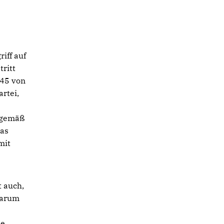
e
iff auf
ritt
 45 von
rtei,
gsgemäß
das
mit
 auch,
Warum
s
ie