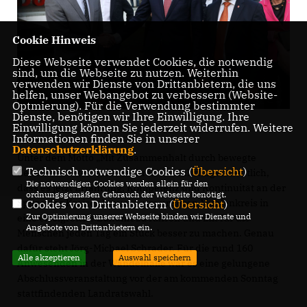
Cookie Hinweis
Diese Webseite verwendet Cookies, die notwendig
sind, um die Webseite zu nutzen. Weiterhin
verwenden wir Dienste von Drittanbietern, die uns
helfen, unser Webangebot zu verbessern (Website-
Optmierung). Für die Verwendung bestimmter
Dienste, benötigen wir Ihre Einwilligung. Ihre
Einwilligung können Sie jederzeit widerrufen. Weitere
Informationen finden Sie in unserer
Datenschutzerklärung
.
Unter dem Motto „Mit Zusammenhalt durch bewegte
Technisch notwendige Cookies (
Übersicht
)
Zeiten“ machten beide in ihren Ausführungen deutlich,
Die notwendigen Cookies werden allein für den
dass es jetzt Erfahrung, Kompetenz und Kontinuität an der
ordnungsgemäßen Gebrauch der Webseite benötigt.
Spitze des Kreises braucht, um unseren Mühlenkreis in
Cookies von Drittanbietern (
Übersicht
)
Zur Optimierung unserer Webseite binden wir Dienste und
eine erfolgreiche Zukunft zu führen und ihn für die
Angebote von Drittanbietern ein.
Menschen jeden Tag ein Stück besser zu machen. Genau
dafür steht Jörg-Michael Schrader. Für die rund 160
Alle akzeptieren
Auswahl speichern
Anwesenden in der Wandelhalle war es eine gelungene
Abschlussveranstaltung vor der am kommenden Sonntag
stattfindenden Landratswahl.